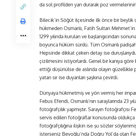
da sol profilden yan durarak poz vermeleri
Bilecik’in Söğüt ilçesinde ilk önce bir beyli
hükmeden Osmanlı, Fatih Sultan Mehmet’in İst
1299 yılında kurulan ve başlangıcından sonuna 
boyunca hüküm sürdü. Tüm Osmanlı padişahlar
Hepsinde dikkat çeken detay ise duruşlarıydı.
çizilmesini istiyorlardı. Genel bir kanıya gör
ettiği düşünülse de aslında olayın güzellikle p
yatan sır ise duyanları şaşkına çevirdi.
Dünyaya hükmetmiş ve yön vermiş her imparat
Febus Efendi, Osmanlı’nın saraylarında 23 yıl
fotoğrafçılık yapmıştır. Sarayın fotoğrafçısı F
servis edilen fotoğraflar konusunda oldukça 
fotoğrafçılığına ilişkin ise şu sözler söylenm
isterseniz Beyoğlu’nda Doğru Yol’da olan F