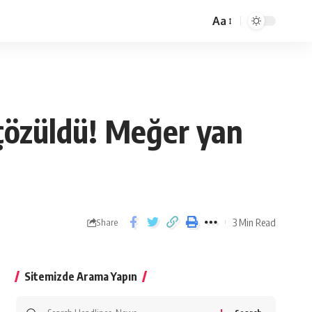
Aa
ı çözüldü! Meğer yan
3 Min Read
Share
Sitemizde Arama Yapın
Search