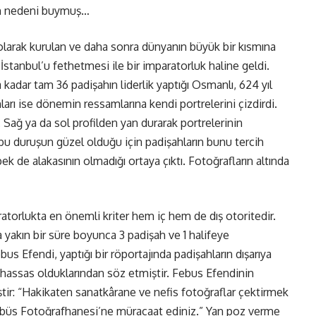
nin nedeni buymuş…
k olarak kurulan ve daha sonra dünyanın büyük bir kısmına
anbul’u fethetmesi ile bir imparatorluk haline geldi.
kadar tam 36 padişahın liderlik yaptığı Osmanlı, 624 yıl
ı ise dönemin ressamlarına kendi portrelerini çizdirdi.
 Sağ ya da sol profilden yan durarak portrelerinin
e bu duruşun güzel olduğu için padişahların bunu tercih
ek de alakasının olmadığı ortaya çıktı. Fotoğrafların altında
orlukta en önemli kriter hem iç hem de dış otoritedir.
a yakın bir süre boyunca 3 padişah ve 1 halifeye
ebus Efendi, yaptığı bir röportajında padişahların dışarıya
hassas olduklarından söz etmiştir. Febus Efendinin
iştir: “Hakikaten sanatkârane ve nefis fotoğraflar çektirmek
ebüs Fotoğrafhanesi’ne müracaat ediniz.” Yan poz verme