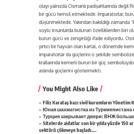
olayı yalnızda Osmanlı padişahlarında değil 
bir gücü temsil etmektedir. İmparatorlar, bur
düşünmektedir. Yakından bakıldığı zamanda “
soylu insanlarda bulunan özelliklerden biri o
burun gücü ve zenginliği ifade ediyordu. Os
yırtıcı bir hayvan olan kartal, o dönemde keme
imparatorlar da güçlerini o şekilde semboli
krallarında kemerli burun bir güç sembolüydü.
aslında güçlerini göstermekti.
You Might Also Like
Filiz Karataş bazı sivil kurumların Yönetim 
Юная шахматистка из Туркменистана
Турция закрывает двери: ВНЖ больше
Sitelerde aidatlar son bir yılda yüzde 150 a
sektörü çökmeye başladı….