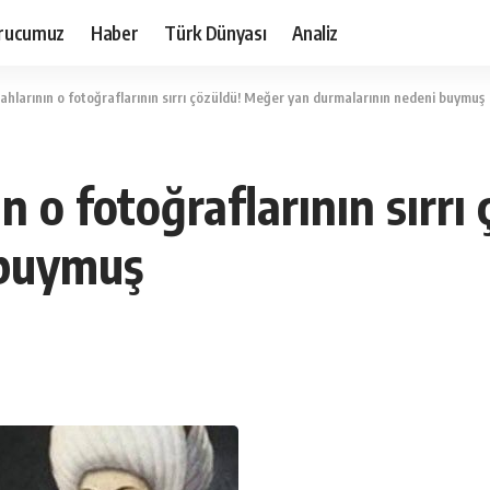
rucumuz
Haber
Türk Dünyası
Analiz
ahlarının o fotoğraflarının sırrı çözüldü! Meğer yan durmalarının nedeni buymuş
n o fotoğraflarının sırr
 buymuş