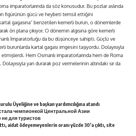
Roma imparatorlarında da söz konusudur. Bu pozlar aslında
un figürünün gücü ve heybeti temsil ettiğini
kartal gagasına” benzetilen kemerli burun, o dönemlerde
larak ön plana çıkıyor. O dönemin algısına göre kemerli
manlı İmparatorluğu da bu düşünceye sahipti. Güçlü ve
rli burunlarda kartal gagası imgesini taşıyordu. Dolayısıyla
ze etmişlerdi. Hem Osmanlı imparatorlarında hem de Roma
 Dolayısıyla yan durarak poz vermelerinin altındaki sır da
Kurulu Üyeliğine ve başkan yardımcılığına atandı
 стала чемпионкой Центральной Азии
 не для туристов
rttı, aidat ödeyemeyenlerin oranı yüzde 30’a çıktı, site