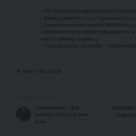
Filiz Karataş bazı sivil kurumların Yönetim 
Юная шахматистка из Туркменистана
Турция закрывает двери: ВНЖ больше
Sitelerde aidatlar son bir yılda yüzde 150 a
sektörü çökmeye başladı….
Türk Dünyasının Türklerine – Türk Soylu bağ
Share This Article
PREVIOUS ARTICLE
Türkmenistan: Türk
İSTANBUL’
bankaları ülkemizde şube
BAŞLADI
açsın