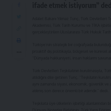
ifade etmek istiyorum” ded
Adalet Bakanı Yılmaz Tunç, Türk Devletleri Teş
Akademisi, Türk Tarih Kurumu ve
TİKA
işbirli
gerçekleştirilen Uluslararası Türk
Hukuk
Tarih
Türkiye’nin stratejik bir coğrafyada bulunduğ
proaktif dış politikayla, bölgesel ve küresel a
“Dünyada hakkaniyeti, insan haklarını savuna
Türk Devletleri Teşkilatının kurulmasıyla, Türk
atıldığını dile getiren Tunç, “Teşkilatın kurul
aynı zamanda siyasi, ekonomik, güvenlik ve ad
atılmış son derece önemli bir adımdır.” dedi.
Teşkilata üye ülkelerin işbirliği alanlarından
Dünyası Noterler Birliğinin, Türk Yargı
Eğitim