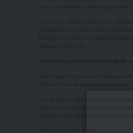
ayrıca
Türk Devletleri Teşkilatı
Başsavcıları 2. 
Yılmaz Tunç, “Önümüzdeki süreçte, yargının 
avukatlarımızın mesleki konularda yardımlaş
Birliğinin de kurulması için gerekli adımları
açıklamasında bulundu.
“Son 21 yılda sessiz devrim niteliğinde r
Adalet Bakanı Tunç, hukukun medeniyet kadar
“Hukukun tarihi, aynı zamanda medeniyetin de 
İnsanlık tarihinin erken dönemlerinde toplumla
geleneksel normlar ve kurallarla karşılandığı
artmasıyla hukuk sistemlerinin oluştuğunu bil
Türk hukuk sisteminin köklü bir geçmişe sah