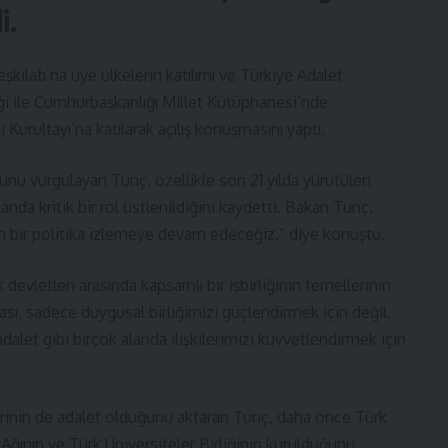
i.
kilatı’na üye ülkelerin katılımı ve Türkiye Adalet
ği ile
Cumhurbaşkanlığı
Millet Kütüphanesi’nde
i Kurultayı’na katılarak açılış konuşmasını yaptı.
unu vurgulayan Tunç, özellikle son 21 yılda yürütülen
landa kritik bir rol üstlenildiğini kaydetti. Bakan Tunç,
n bir politika izlemeye devam edeceğiz.” diye konuştu.
 devletleri arasında kapsamlı bir işbirliğinin temellerinin
ması, sadece duygusal birliğimizi güçlendirmek için değil,
alet gibi birçok alanda ilişkilerimizi kuvvetlendirmek için
 birinin de adalet olduğunu aktaran Tunç, daha önce Türk
Ağının ve Türk Üniversiteler Birliğinin kurulduğunu,