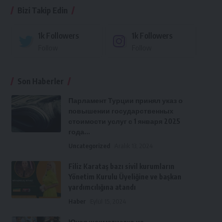
Bizi Takip Edin
1k
Followers
1k
Followers
Follow
Follow
Son Haberler
Парламент Турции принял указ о
повышении государственных
стоимости услуг с 1 января 2025
года…
Uncategorized
Aralık 13, 2024
Filiz Karataş bazı sivil kurumların
Yönetim Kurulu Üyeliğine ve başkan
yardımcılığına atandı
Haber
Eylül 15, 2024
Юная шахматистка из