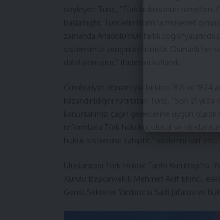
söyleyen Tunç, “Türk hukukunun temelleri, Or
başlamıştır. Türklerin İslam’la müşerref olma
zamanda Anadolu’nun farklı coğrafyalarında
sistemimizi zenginleştirmiştir. Osmanlı’nın
dahil olmuştur.” ifadesini kullandı.
Cumhuriyet dönemiyle birlikte 1921 ve 1924 a
kazandırıldığını hatırlatan Tunç, “Son 21 yılda
kanunlarımızı çağın gereklerine uygun olarak v
reformlarla Türk hukuku, ulusal ve uluslarar
hukuk sistemine sahiptir.” sözlerini sarf etti.
Uluslararası Türk Hukuk Tarihi Kurultayı’na,
Y
Kurulu Başkanvekili Mehmet Akif Ekinci, esk
Genel Sekreter Yardımcısı Sadi Jafarov ve huku