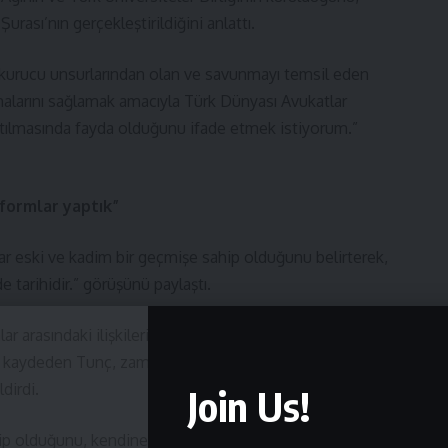
Şurası’nın gerçekleştirildiğini anlattı.
kurucu unsurlarından olan ve savunmayı temsil eden
malarını sağlamak amacıyla Türk Dünyası Avukatlar
n atılmasında fayda olduğunu ifade etmek istiyorum.”
eformlar yaptık”
 eski ve kadim bir geçmişe sahip olduğunu belirterek,
tarihidir.” görüşünü paylaştı.
r arasındaki ilişkilerin düzenlenmesi ihtiyacının basit
nı kaydeden Tunç, zaman içinde toplumların karmaşıklığının
dirdi.
Join Us!
ip olduğunu, kendine özgü bir karakterinin bulunduğunu