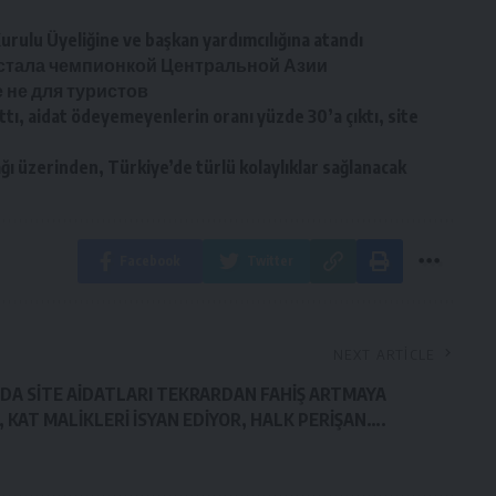
Kurulu Üyeliğine ve başkan yardımcılığına atandı
 стала чемпионкой Центральной Азии
 не для туристов
rttı, aidat ödeyemeyenlerin oranı yüzde 30’a çıktı, site
ı üzerinden, Türkiye’de türlü kolaylıklar sağlanacak
Facebook
Twitter
NEXT ARTICLE
DA SİTE AİDATLARI TEKRARDAN FAHİŞ ARTMAYA
, KAT MALİKLERİ İSYAN EDİYOR, HALK PERİŞAN….