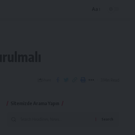
Aa
urulmalı
3 Min Read
Share
Sitemizde Arama Yapın
Search
for: